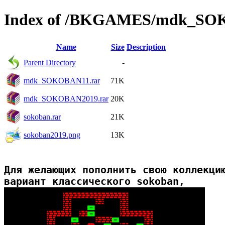
Index of /BKGAMES/mdk_S
Name
Size
Description
Parent Directory
-
mdk_SOKOBAN11.rar
71K
mdk_SOKOBAN2019.rar
20K
sokoban.rar
21K
sokoban2019.png
13K
Для желающих пополнить свою коллекцию