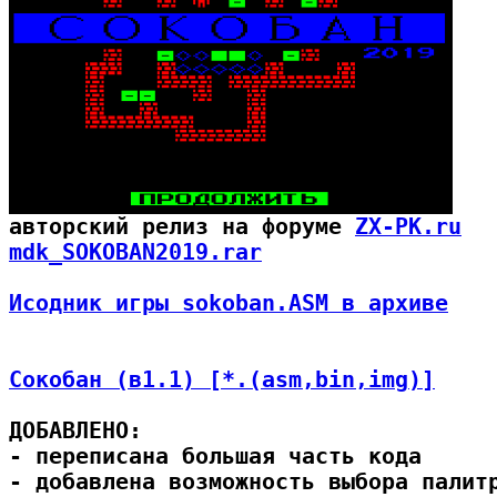

авторский релиз на форуме 
ZX-PK.ru
mdk_SOKOBAN2019.rar
Исодник игры sokoban.ASM в архиве
Сокобан (в1.1) [*.(asm,bin,img)]
ДОБАВЛЕНО:

- переписана большая часть кода

- добавлена возможность выбора палитр